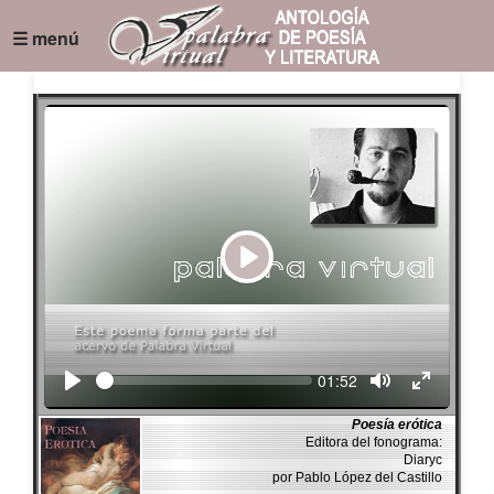
☰ menú
Play
Seek
Current
01:52
time
Poesía erótica
Editora del fonograma:
Diaryc
por Pablo López del Castillo