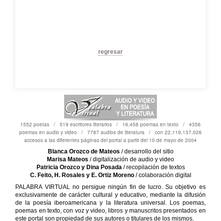
regresar
1552 poetas / 519 escritores literarios / 16,458 poemas en texto / 4356
poemas en audio y video / 7787 audios de literatura / con 22,119,137,026
accesos a las diferentes páginas del portal a partir del 10 de mayo de 2004
Blanca Orozco de Mateos
/ desarrollo del sitio
Marisa Mateos
/ digitalización de audio y video
Patricia Orozco y Dina Posada
/ recopilación de textos
C. Feito, H. Rosales y E. Ortiz Moreno
/ colaboración digital
PALABRA VIRTUAL no persigue ningún fin de lucro. Su objetivo es
exclusivamente de carácter cultural y educativo, mediante la difusión
de la poesía iberoamericana y la literatura universal. Los poemas,
poemas en texto, con voz y video, libros y manuscritos presentados en
este portal son propiedad de sus autores o titulares de los mismos.