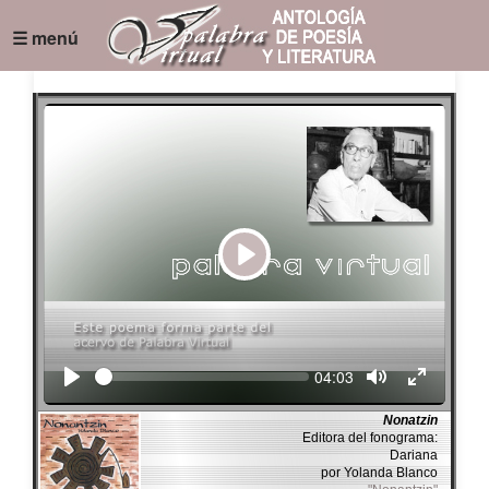
☰ menú
Play
Seek
Current
04:03
time
Nonatzin
Editora del fonograma:
Dariana
por Yolanda Blanco