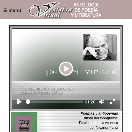
☰ menú
Play
Seek
Current
01:20
time
Poemas y antipoemas
Editora del fonograma:
Palabra de esta América
por Nicanor Parra