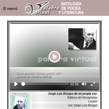
☰ menú
Play
Seek
Current
00:56
time
Jorge Luis Borges de mi propia voz
Editora del fonograma:
Leutún
por Jorge Luis Borges