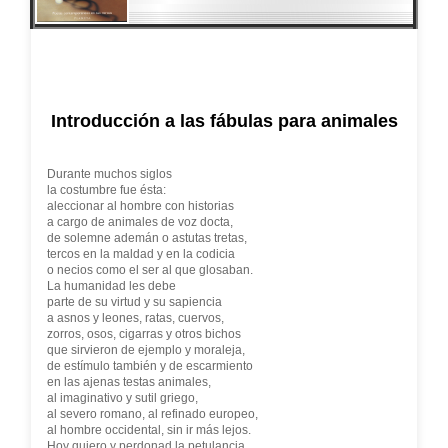
Introducción a las fábulas para animales
Durante muchos siglos
la costumbre fue ésta:
aleccionar al hombre con historias
a cargo de animales de voz docta,
de solemne ademán o astutas tretas,
tercos en la maldad y en la codicia
o necios como el ser al que glosaban.
La humanidad les debe
parte de su virtud y su sapiencia
a asnos y leones, ratas, cuervos,
zorros, osos, cigarras y otros bichos
que sirvieron de ejemplo y moraleja,
de estímulo también y de escarmiento
en las ajenas testas animales,
al imaginativo y sutil griego,
al severo romano, al refinado europeo,
al hombre occidental, sin ir más lejos.
Hoy quiero y perdonad la petulancia