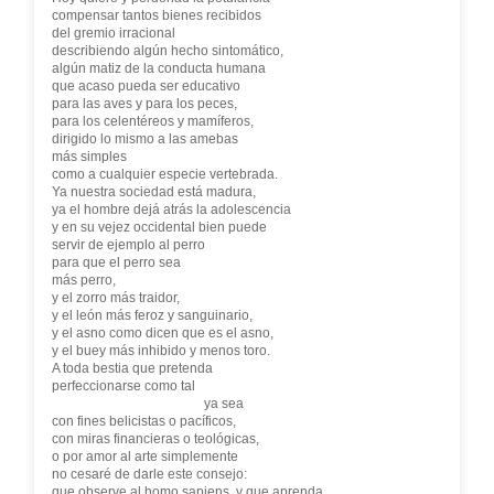
compensar tantos bienes recibidos
del gremio irracional
describiendo algún hecho sintomático,
algún matiz de la conducta humana
que acaso pueda ser educativo
para las aves y para los peces,
para los celentéreos y mamíferos,
dirigido lo mismo a las amebas
más simples
como a cualquier especie vertebrada.
Ya nuestra sociedad está madura,
ya el hombre dejá atrás la adolescencia
y en su vejez occidental bien puede
servir de ejemplo al perro
para que el perro sea
más perro,
y el zorro más traidor,
y el león más feroz y sanguinario,
y el asno como dicen que es el asno,
y el buey más inhibido y menos toro.
A toda bestia que pretenda
perfeccionarse como tal
ya sea
con fines belicistas o pacíficos,
con miras financieras o teológicas,
o por amor al arte simplemente
no cesaré de darle este consejo:
que observe al homo sapiens, y que aprenda.