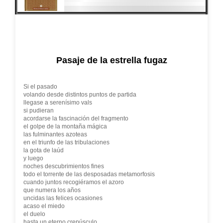
Pasaje de la estrella fugaz
Si el pasado
volando desde distintos puntos de partida
llegase a serenísimo vals
si pudieran
acordarse la fascinación del fragmento
el golpe de la montaña mágica
las fulminantes azoteas
en el triunfo de las tribulaciones
la gota de laúd
y luego
noches descubrimientos fines
todo el torrente de las desposadas metamorfosis
cuando juntos recogiéramos el azoro
que numera los años
uncidas las felices ocasiones
acaso el miedo
el duelo
hasta un eterno crepúsculo