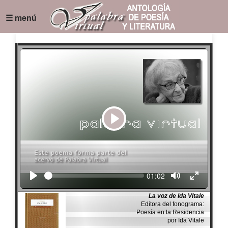
☰ menú
Play
Seek
Current
01:02
time
La voz de Ida Vitale
Editora del fonograma:
Poesía en la Residencia
por Ida Vitale