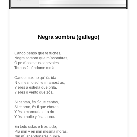
Negra sombra (gallego)
Cando penso que te fuches,
Negra sombra que m´asombras,
Ô pe d´os meus cabezales
Tornas facéndome mofa.
Cando maxino qu´ ês ida
N´o mesmo sol te m´amostras,
Y eres a estrela que brila,
Y eres o vento que zóa.
Si cantan, ês tí que cantas,
Si choran, ês tí que choras,
Y-ês o marmurio d´ o rio
Y-ês a noite y ês a aurora.
En todo estás e ti ês todo,
Pra min y en min mesma moras,
Nin m´ abandonarás nunca,