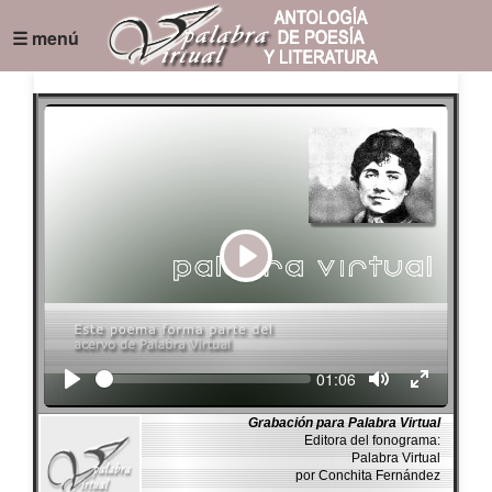
☰ menú
Play
Seek
Current
01:06
time
Grabación para Palabra Virtual
Editora del fonograma:
Palabra Virtual
por Conchita Fernández