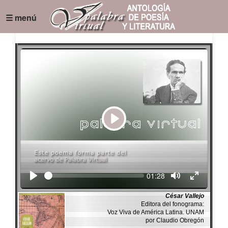
☰ menú
Play
Seek
Current
01:28
time
César Vallejo
Editora del fonograma:
Voz Viva de América Latina. UNAM
por Claudio Obregón