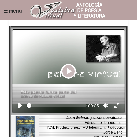
☰ menú
Play
Seek
Current
00:25
time
Juan Gelman y otras cuestiones
Editora del fonograma:
TVAL Producciones. TVU teleunam. Producción:
Jorge Denti