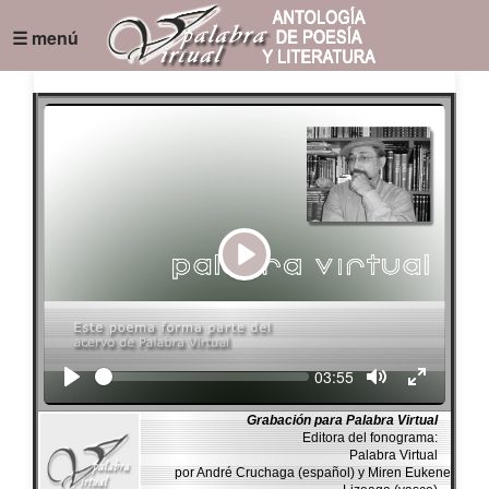
☰ menú
Play
Seek
Current
03:55
time
Grabación para Palabra Virtual
Editora del fonograma:
Palabra Virtual
por André Cruchaga (español) y Miren Eukene