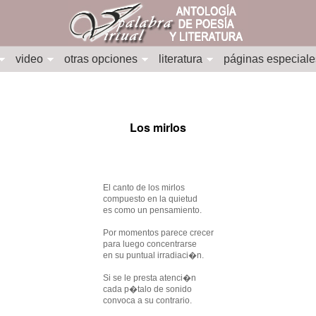
video
otras opciones
literatura
páginas especiale
Los mirlos
El canto de los mirlos
compuesto en la quietud
es como un pensamiento.
Por momentos parece crecer
para luego concentrarse
en su puntual irradiaci�n.
Si se le presta atenci�n
cada p�talo de sonido
convoca a su contrario.