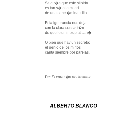
Se dir�a que este silbido
es tan s�lo la mitad
de una canci�n inaudita.
Esta ignorancia nos deja
con la clara sensaci�n
de que los mirlos platican�
O bien que hay un secreto:
el genio de los mirlos
canta siempre por parejas.
De:
El coraz�n del instante
ALBERTO BLANCO