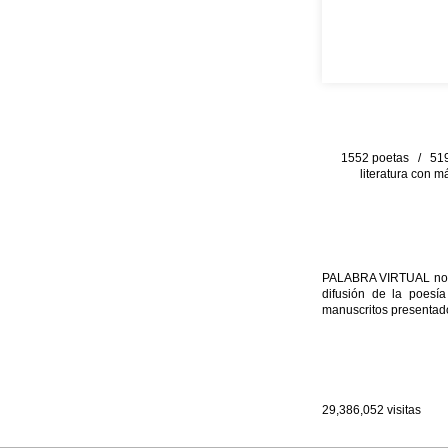
1552 poetas / 519 
literatura con m
PALABRA VIRTUAL no per
difusión de la poesía
manuscritos presentado
29,386,052
visitas