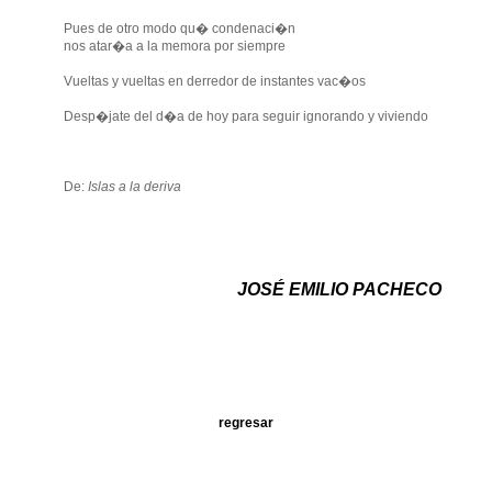
Pues de otro modo qu� condenaci�n
nos atar�a a la memora por siempre
Vueltas y vueltas en derredor de instantes vac�os
Desp�jate del d�a de hoy para seguir ignorando y viviendo
De:
Islas a la deriva
JOSÉ EMILIO PACHECO
regresar