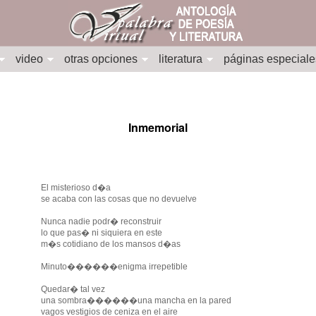
video
otras opciones
literatura
páginas especiale
Inmemorial
El misterioso d�a
se acaba con las cosas que no devuelve
Nunca nadie podr� reconstruir
lo que pas� ni siquiera en este
m�s cotidiano de los mansos d�as
Minuto������enigma irrepetible
Quedar� tal vez
una sombra������una mancha en la pared
vagos vestigios de ceniza en el aire