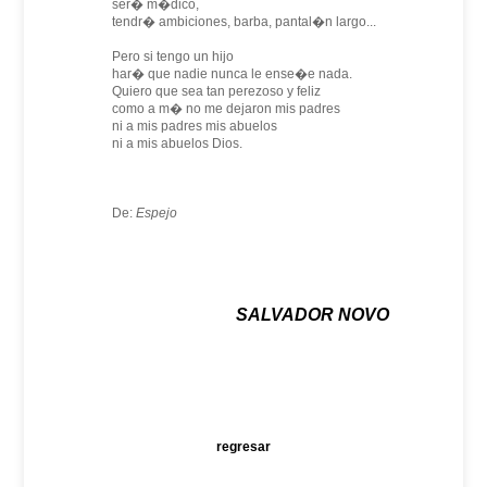
ser� m�dico,
tendr� ambiciones, barba, pantal�n largo...
Pero si tengo un hijo
har� que nadie nunca le ense�e nada.
Quiero que sea tan perezoso y feliz
como a m� no me dejaron mis padres
ni a mis padres mis abuelos
ni a mis abuelos Dios.
De:
Espejo
SALVADOR NOVO
regresar