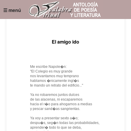
☰ menú
El amigo ido
Me escribe Napole�n:
"El Colegio es muy grande
nos levantamos muy temprano
hablamos �nicamente ingl�s
te mando un retrato del edificio..."
Ya no robaremos juntos dulces
de las alacenas, ni escaparemos
hacia el r�o para ahogarnos a medias
y pescar sand�as sangrientas.
Ya voy a presentar sexto a�o;
despu�s, seg�n todas las probabilidades,
aprender� todo lo que se deba,