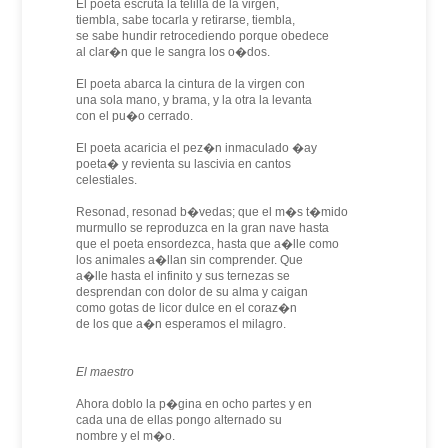
El poeta escruta la telilla de la virgen,
tiembla, sabe tocarla y retirarse, tiembla,
se sabe hundir retrocediendo porque obedece
al clar�n que le sangra los o�dos.
El poeta abarca la cintura de la virgen con
una sola mano, y brama, y la otra la levanta
con el pu�o cerrado.
El poeta acaricia el pez�n inmaculado �ay
poeta� y revienta su lascivia en cantos
celestiales.
Resonad, resonad b�vedas; que el m�s t�mido
murmullo se reproduzca en la gran nave hasta
que el poeta ensordezca, hasta que a�lle como
los animales a�llan sin comprender. Que
a�lle hasta el infinito y sus ternezas se
desprendan con dolor de su alma y caigan
como gotas de licor dulce en el coraz�n
de los que a�n esperamos el milagro.
El maestro
Ahora doblo la p�gina en ocho partes y en
cada una de ellas pongo alternado su
nombre y el m�o.