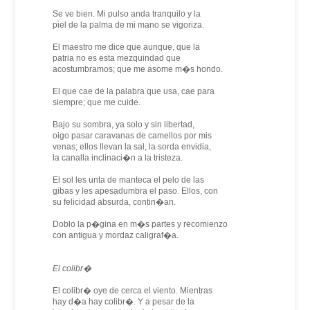
Se ve bien. Mi pulso anda tranquilo y la
piel de la palma de mi mano se vigoriza.
El maestro me dice que aunque, que la
patria no es esta mezquindad que
acostumbramos; que me asome m�s hondo.
El que cae de la palabra que usa, cae para
siempre; que me cuide.
Bajo su sombra, ya solo y sin libertad,
oigo pasar caravanas de camellos por mis
venas; ellos llevan la sal, la sorda envidia,
la canalla inclinaci�n a la tristeza.
El sol les unta de manteca el pelo de las
gibas y les apesadumbra el paso. Ellos, con
su felicidad absurda, contin�an.
Doblo la p�gina en m�s partes y recomienzo
con antigua y mordaz caligraf�a.
El colibr�
El colibr� oye de cerca el viento. Mientras
hay d�a hay colibr�. Y a pesar de la