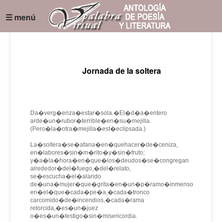
☰ menú
Jornada de la soltera
Da�verg�enza�estar�sola.�El�d�a�entero
arde�un�rubor�terrible�en�su�mejilla.
(Pero�la�otra�mejilla�est�eclipsada.)
La�soltera�se�afana�en�quehacer�de�ceniza,
en�labores�sin�m�rito�y�sin�fruto;
y�a�la�hora�en�que�los�deudos�se�congregan
alrededor�del�fuego,�del�relato,
se�escucha�el�alarido
de�una�mujer�que�grita�en�un�p�ramo�inmenso
en�el�que�cada�pe�a,�cada�tronco
carcomido�de�incendios,�cada�rama
retorcida,�es�un�juez
o�es�un�testigo�sin�misericordia.