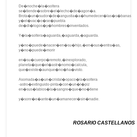
De�noche�la�soltera
se�tiende�sobre�el�lecho�de�agon�a.
Brota�un�sudor�de�angustia�a�humedecer�las�s�banas
y�el�vac�o�se�puebla
de�di�logos�y�hombres�inventados.
Y�la�soltera�aguarda,�aguarda,�aguarda.
y�no�puede�nacer�en�su�hijo,�en�sus�entra�as,
y�no�puede�morir
en�su�cuerpo�remoto,�inexplorado,
planeta�que�el�astr�nomo�calcula,
que�existe�aunque�no�ha�visto.
Asomada�a�un�cristal�opaco�la�soltera
-astro�extinguido-pinta�con�un�l�piz
en�sus�labios�la�sangre�que�no�tiene
y�sonr�e�ante�un�amanecer�sin�nadie.
ROSARIO CASTELLANOS