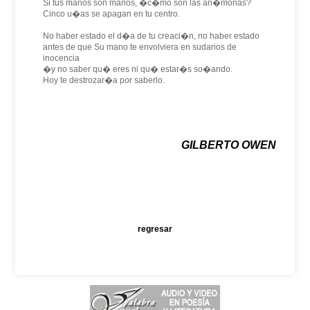
Si tus manos son manos, �c�mo son las an�monas?
Cinco u�as se apagan en tu centro.
No haber estado el d�a de tu creaci�n, no haber estado
antes de que Su mano te envolviera en sudarios de
inocencia
�y no saber qu� eres ni qu� estar�s so�ando.
Hoy te destrozar�a por saberlo.
GILBERTO OWEN
regresar