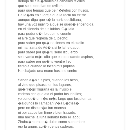
debajo de tus �rboles de cabellos textiles
que se te enrollan en ovillos
para que tengas que pein�rtelos con husos.
He le�do en tu oreja que la recta no existe
aunque diga que s� tu nariz euclidiana;
hay una voz muy roja que se qued� encendida
en el silencio de tus labios. C�llala
para poder o�r lo que me cuente
el aire que regresa de tu pecho;
para saber por qu� no tienes en el cuello
mi manzana de Ad�n, si te la he dado;
para saber por qu� tu seno izquierdo
se levanta m�s alto que el otro cuando aspiras;
para saber por qu� tu vientre liso
tiembla cuando lo tocan mis pupilas.
Has bajado una mano hasta tu centro.
Saben a�n tus pies, cuando los beso,
al vino que pisaste en los lagares;
qu� fr�gil filigrana es la invisible
cadena con que ata el pudor tus tobillos;
yo conoc� un r�o m�s largo que tus piernas
�algunos lo llamaban V�a L�ctea�
pero no discurr�a tan moroso
ni por cauce tan firme y bien trazado;
una noche la luna llenaba todo el lago;
Zirahu�n era as� dulce como su nombre:
era la anunciaci�n de tus caderas.