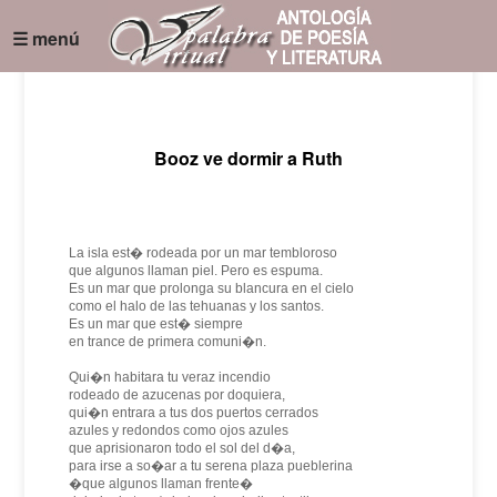
☰ menú
Booz ve dormir a Ruth
La isla est� rodeada por un mar tembloroso
que algunos llaman piel. Pero es espuma.
Es un mar que prolonga su blancura en el cielo
como el halo de las tehuanas y los santos.
Es un mar que est� siempre
en trance de primera comuni�n.
Qui�n habitara tu veraz incendio
rodeado de azucenas por doquiera,
qui�n entrara a tus dos puertos cerrados
azules y redondos como ojos azules
que aprisionaron todo el sol del d�a,
para irse a so�ar a tu serena plaza pueblerina
�que algunos llaman frente�