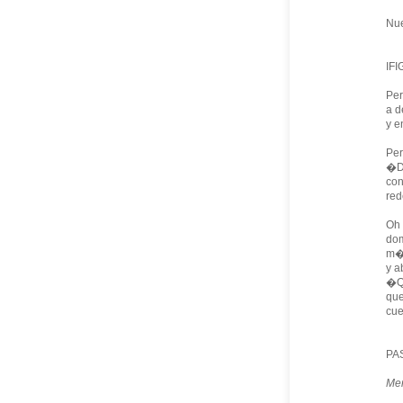
Nue
IFI
Per
a d
y e
Per
�De
con
red
Oh 
dom
m�
y a
�Qu
que
cue
PA
Me