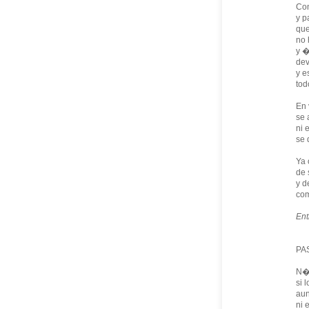
Con
y p
que
no 
y �
dev
y e
tod
En 
se 
ni 
se 
Ya 
de 
y d
com
Ent
PA
N�u
si 
aun
ni 