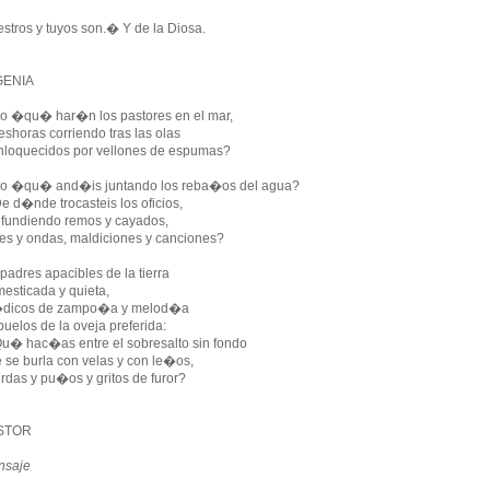
stros y tuyos son.� Y de la Diosa.
GENIA
o �qu� har�n los pastores en el mar,
eshoras corriendo tras las olas
nloquecidos por vellones de espumas?
o �qu� and�is juntando los reba�os del agua?
 d�nde trocasteis los oficios,
fundiendo remos y cayados,
es y ondas, maldiciones y canciones?
padres apacibles de la tierra
esticada y quieta,
dicos de zampo�a y melod�a
buelos de la oveja preferida:
� hac�as entre el sobresalto sin fondo
 se burla con velas y con le�os,
rdas y pu�os y gritos de furor?
STOR
nsaje