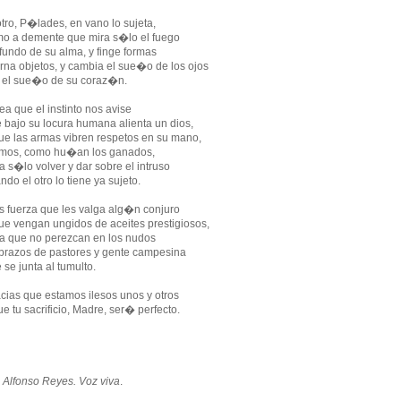
otro, P�lades, en vano lo sujeta,
o a demente que mira s�lo el fuego
fundo de su alma, y finge formas
orna objetos, y cambia el sue�o de los ojos
 el sue�o de su coraz�n.
sea que el instinto nos avise
 bajo su locura humana alienta un dios,
ue las armas vibren respetos en su mano,
mos, como hu�an los ganados,
a s�lo volver y dar sobre el intruso
ndo el otro lo tiene ya sujeto.
s fuerza que les valga alg�n conjuro
ue vengan ungidos de aceites prestigiosos,
a que no perezcan en los nudos
brazos de pastores y gente campesina
 se junta al tumulto.
cias que estamos ilesos unos y otros
ue tu sacrificio, Madre, ser� perfecto.
:
Alfonso Reyes. Voz viva
.