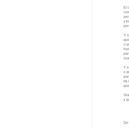
El 
com
pro
y t
por
Y, 
que
o q
hui
par
cua
Y e
o q
par
de 
que
Gra
y q
De