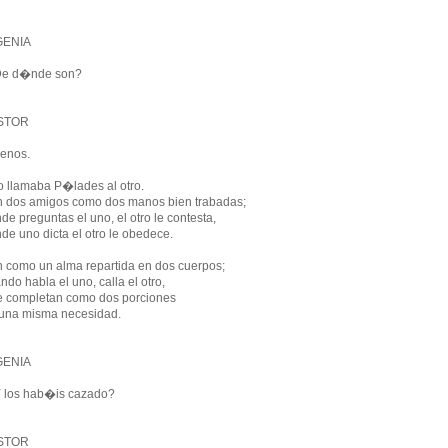
GENIA
e d�nde son?
STOR
enos.
 llamaba P�lades al otro.
 dos amigos como dos manos bien trabadas;
de preguntas el uno, el otro le contesta,
de uno dicta el otro le obedece.
 como un alma repartida en dos cuerpos;
ndo habla el uno, calla el otro,
e completan como dos porciones
una misma necesidad.
GENIA
 los hab�is cazado?
STOR