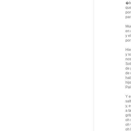
�ba
que
por
par
Mug
en 
y e
por
Hie
y s
nos
Sob
de 
de 
hab
hij
Pal
Y e
sal
y, 
a t
gri
oh 
oh 
oh 