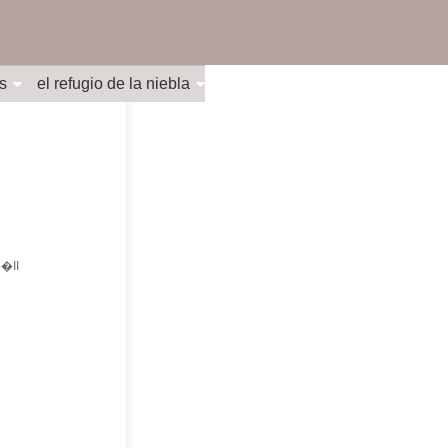
s
el refugio de la niebla
II