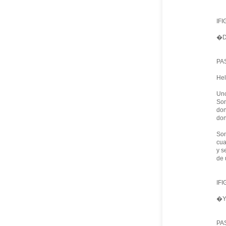
IFI
�D
PA
Hel
Uno
Son
don
don
Son
cua
y s
de 
IFI
�Y
PA