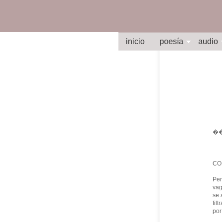
inicio
poesía
audio
�
CO
Per
vag
se 
fil
por