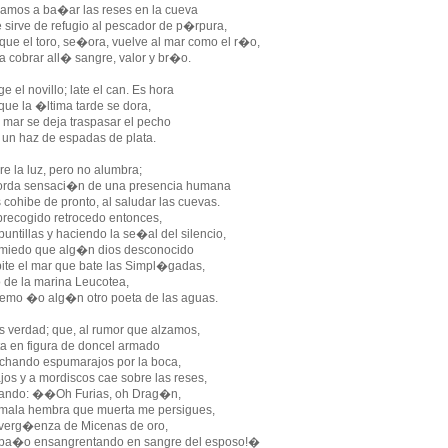
mos a ba�ar las reses en la cueva
 sirve de refugio al pescador de p�rpura,
que el toro, se�ora, vuelve al mar como el r�o,
a cobrar all� sangre, valor y br�o.
e el novillo; late el can. Es hora
que la �ltima tarde se dora,
l mar se deja traspasar el pecho
 un haz de espadas de plata.
re la luz, pero no alumbra;
orda sensaci�n de una presencia humana
 cohibe de pronto, al saludar las cuevas.
recogido retrocedo entonces,
puntillas y haciendo la se�al del silencio,
miedo que alg�n dios desconocido
ite el mar que bate las Simpl�gadas,
o de la marina Leucotea,
emo �o alg�n otro poeta de las aguas.
s verdad; que, al rumor que alzamos,
ta en figura de doncel armado
echando espumarajos por la boca,
ajos y a mordiscos cae sobre las reses,
tando: ��Oh Furias, oh Drag�n,
mala hembra que muerta me persigues,
verg�enza de Micenas de oro,
ba�o ensangrentando en sangre del esposo!�