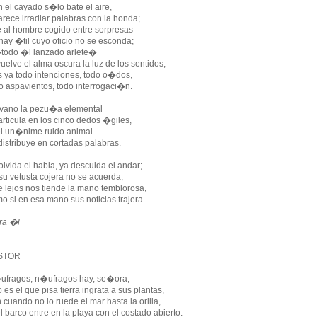
 el cayado s�lo bate el aire,
arece irradiar palabras con la honda;
 al hombre cogido entre sorpresas
hay �til cuyo oficio no se esconda;
todo �l lanzado ariete�
uelve el alma oscura la luz de los sentidos,
s ya todo intenciones, todo o�dos,
o aspavientos, todo interrogaci�n.
vano la pezu�a elemental
articula en los cinco dedos �giles,
el un�nime ruido animal
distribuye en cortadas palabras.
olvida el habla, ya descuida el andar;
su vetusta cojera no se acuerda,
e lejos nos tiende la mano temblorosa,
o si en esa mano sus noticias trajera.
ra �l
STOR
fragos, n�ufragos hay, se�ora,
lo es el que pisa tierra ingrata a sus plantas,
 cuando no lo ruede el mar hasta la orilla,
el barco entre en la playa con el costado abierto.