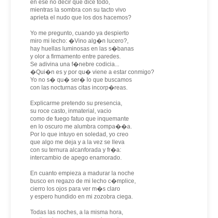
en ese no decir que dice todo,
mientras la sombra con su tacto vivo
aprieta el nudo que los dos hacemos?
Yo me pregunto, cuando ya despierto
miro mi lecho: �Vino alg�n lucero?,
hay huellas luminosas en las s�banas
y olor a firmamento entre paredes.
Se adivina una f�nebre codicia...
�Qui�n es y por qu� viene a estar conmigo?
Yo no s� qu� ser� lo que buscamos
con las nocturnas citas incorp�reas.
Explicarme pretendo su presencia,
su roce casto, inmaterial, vacio
como de fuego fatuo que inquemante
en lo oscuro me alumbra compa��a.
Por lo que intuyo en soledad, yo creo
que algo me deja y a la vez se lleva
con su ternura alcanforada y fr�a:
intercambio de apego enamorado.
En cuanto empieza a madurar la noche
busco en regazo de mi lecho c�mplice,
cierro los ojos para ver m�s claro
y espero hundido en mi zozobra ciega.
Todas las noches, a la misma hora,