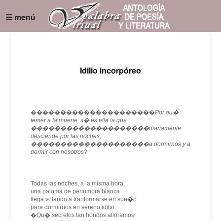
☰ menú
Idilio incorpóreo
���������������������
Por qu�
temer a la muerte, s� es ella la que
��������������������diariamente
desciende por las noches,
��������������������a dormirnos y a
dormir con nosotros
?
Todas las noches, a la misma hora,
una paloma de penumbra blanca
llega volando a tranformarse en sue�o
para dormirnos en sereno idilio.
�Qu� secretos tan hondos afloramos