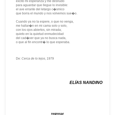
excito mi esperanza y me desnudo
para aguardar que llegue lo invisible:
el ave errante del letargo c�smico
que borra el mundo y nos volvemos sue�o.
Cuando ya no la espere, o que no venga,
me hallar�n en mi cama solo y solo,
con los ojos abiertos, sin mirada;
quieto en la quietud enmudecidad
del cad�ver que ya no busca nada,
o que al fin encontr� lo que esperaba.
De:
Cerca de lo lejos
, 1979
ELÍAS NANDINO
regresar