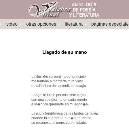
video
otras opciones
literatura
páginas especiale
Llagado de su mano
La ilusi�n serpentina del principio
me tentaba a morderte fruto vano
en mi tortura de aprendiz de magia.
Luego, te fuiste por mis siete viajes
con una voz distinta en cada puerto
e id�ntico quemarte en mi agon�a.
Lascivia temblorosa de las tardes de lluvia
cuando tu cuerpo balbuc�a en Morse
su respuesta al mensaje del tejado.