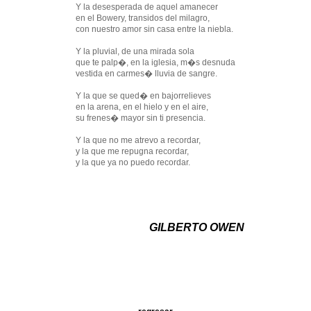
Y la desesperada de aquel amanecer
en el Bowery, transidos del milagro,
con nuestro amor sin casa entre la niebla.
Y la pluvial, de una mirada sola
que te palp�, en la iglesia, m�s desnuda
vestida en carmes� lluvia de sangre.
Y la que se qued� en bajorrelieves
en la arena, en el hielo y en el aire,
su frenes� mayor sin ti presencia.
Y la que no me atrevo a recordar,
y la que me repugna recordar,
y la que ya no puedo recordar.
GILBERTO OWEN