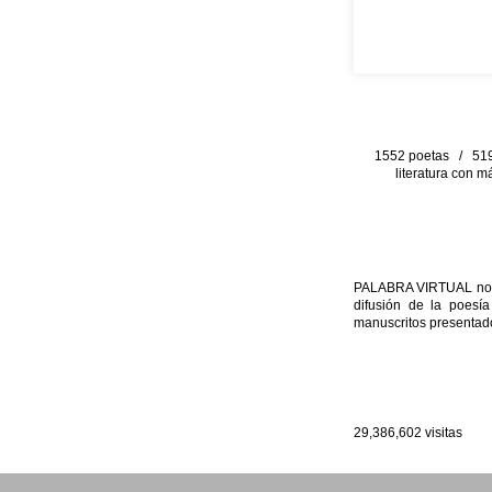
1552 poetas / 519 
literatura con m
PALABRA VIRTUAL no per
difusión de la poesía
manuscritos presentado
29,386,602
visitas