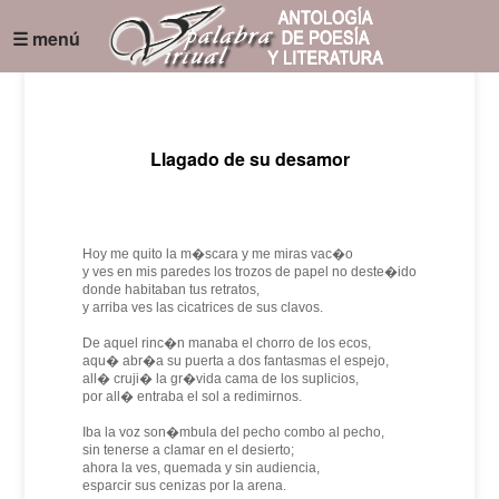
☰ menú
Llagado de su desamor
Hoy me quito la m�scara y me miras vac�o
y ves en mis paredes los trozos de papel no deste�ido
donde habitaban tus retratos,
y arriba ves las cicatrices de sus clavos.
De aquel rinc�n manaba el chorro de los ecos,
aqu� abr�a su puerta a dos fantasmas el espejo,
all� cruji� la gr�vida cama de los suplicios,
por all� entraba el sol a redimirnos.
Iba la voz son�mbula del pecho combo al pecho,
sin tenerse a clamar en el desierto;
ahora la ves, quemada y sin audiencia,
esparcir sus cenizas por la arena.