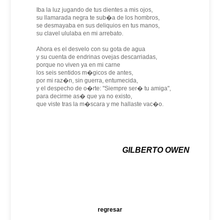
Iba la luz jugando de tus dientes a mis ojos,
su llamarada negra te sub�a de los hombros,
se desmayaba en sus deliquios en tus manos,
su clavel ululaba en mi arrebato.
Ahora es el desvelo con su gota de agua
y su cuenta de endrinas ovejas descarriadas,
porque no viven ya en mi carne
los seis sentidos m�gicos de antes,
por mi raz�n, sin guerra, entumecida,
y el despecho de o�rte: "Siempre ser� tu amiga",
para decirme as� que ya no existo,
que viste tras la m�scara y me hallaste vac�o.
GILBERTO OWEN
regresar