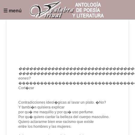
☰ menú
������������������������������������
���������������������������������
eones?
���������������������������������
Cort�zar
Contradicciones ideol�gicas al lavar un plato. �No?
Y tambi�n quisiera explicar
por qu� me maquillo y por qu� uso perfume.
Por qu� quiero cantar la belleza del cuerpo masculino.
Quiero aclararme bien ese racismo que existe
entre los hombres y las mujeres.