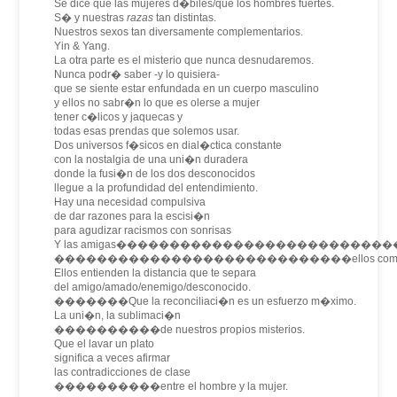
Se dice que las mujeres d�biles/que los hombres fuertes.
S� y nuestras
razas
tan distintas.
Nuestros sexos tan diversamente complementarios.
Yin & Yang.
La otra parte es el misterio que nunca desnudaremos.
Nunca podr� saber -y lo quisiera-
que se siente estar enfundada en un cuerpo masculino
y ellos no sabr�n lo que es olerse a mujer
tener c�licos y jaquecas y
todas esas prendas que solemos usar.
Dos universos f�sicos en dial�ctica constante
con la nostalgia de una uni�n duradera
donde la fusi�n de los dos desconocidos
llegue a la profundidad del entendimiento.
Hay una necesidad compulsiva
de dar razones para la escisi�n
para agudizar racismos con sonrisas
Y las amigas���������������������������
����������������������������ellos compre
Ellos entienden la distancia que te separa
del amigo/amado/enemigo/desconocido.
�������Que la reconciliaci�n es un esfuerzo m�ximo.
La uni�n, la sublimaci�n
����������de nuestros propios misterios.
Que el lavar un plato
significa a veces afirmar
las contradicciones de clase
����������entre el hombre y la mujer.