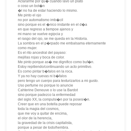
Aclararme por qu� cuando lavo un plato
o coso un bot�n
�l no ha de estar haciendo lo mismo.
Me pinto el ojo
no por automatismo imb�cil
sino porque es el �nico instante en el d�a
en que regreso a tiempoe ajenos y
mi mano se vuelve egipcia y
el rasgo del ojo, se me queda en la Historia.
La sombra en el p�rpado me embalsama eternamente
como mujer.
Es el rito ancestral del payaso:
mejillas rojas y boca de color.
Me pinto porque as� me dignifico como buf�n.
Estoy repitiendo/continuando un acto primitivo.
Es como pintar b�falos en la roca.
Y ya no hay cuevas ni b�falos
pero tengo un cuerpo para texturizarlos a mi gusto.
Uso perfume no porque lo anuncie
Cahterine Deneuve o lo use la Bardot
sino porque padezco la enfermedad
del siglo XX, la compulsi�n por la posesi�n.
Creer que en una botella puede reposar
toda la magia del cosmos,
que me voy a quitar de encima,
el olor de la herencia,
la gravedad de la crisis capitalista,
porque a pesar de todo/hembra.