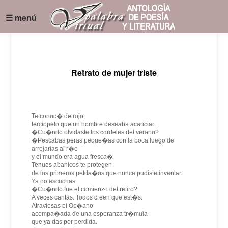
☰ menú
Retrato de mujer triste
Te conoc� de rojo,
terciopelo que un hombre deseaba acariciar.
�Cu�ndo olvidaste los cordeles del verano?
�Pescabas peras peque�as con la boca luego de
arrojarlas al r�o
y el mundo era agua fresca�
Tenues abanicos te protegen
de los primeros pelda�os que nunca pudiste inventar.
Ya no escuchas.
�Cu�ndo fue el comienzo del retiro?
A veces cantas. Todos creen que est�s.
Atraviesas el Oc�ano
acompa�ada de una esperanza tr�mula
que ya das por perdida.