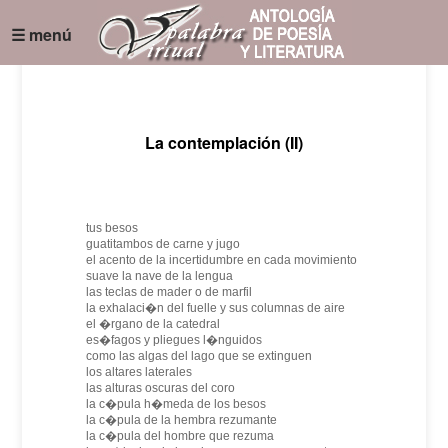
☰ menú
La contemplación (II)
tus besos
guatitambos de carne y jugo
el acento de la incertidumbre en cada movimiento
suave la nave de la lengua
las teclas de mader o de marfil
la exhalaci�n del fuelle y sus columnas de aire
el �rgano de la catedral
es�fagos y pliegues l�nguidos
como las algas del lago que se extinguen
los altares laterales
las alturas oscuras del coro
la c�pula h�meda de los besos
la c�pula de la hembra rezumante
la c�pula del hombre que rezuma