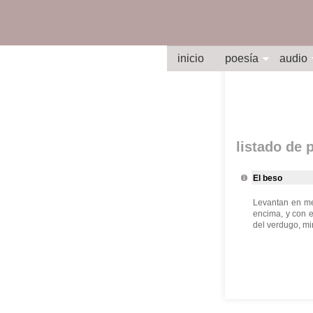
inicio
poesía
audio
listado de
El beso
Levantan en med
encima, y con e
del verdugo, mi