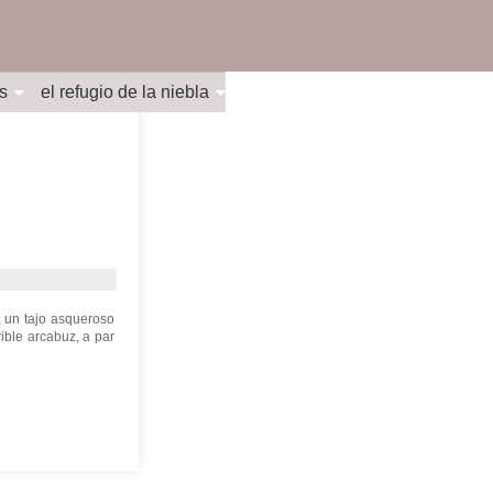
s
el refugio de la niebla
, un tajo asqueroso
rible arcabuz, a par