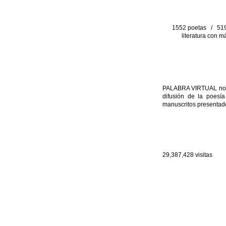
1552 poetas / 519 
literatura con m
PALABRA VIRTUAL no per
difusión de la poesía
manuscritos presentado
29,387,428
visitas