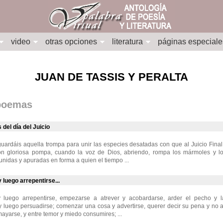
video
otras opciones
literatura
páginas especiale
JUAN DE TASSIS Y PERALTA
 poemas
 del día del Juicio
ardáis aquella trompa para unir las especies desatadas con que al Juicio Final
n gloriosa pompa, cuando la voz de Dios, abriendo, rompa los mármoles y l
unidas y apuradas en forma a quien el tiempo ...
luego arrepentirse...
 luego arrepentirse, empezarse a atrever y acobardarse, arder el pecho y l
 luego persuadirse; comenzar una cosa y advertirse, querer decir su pena y no 
mayarse, y entre temor y miedo consumires; ...