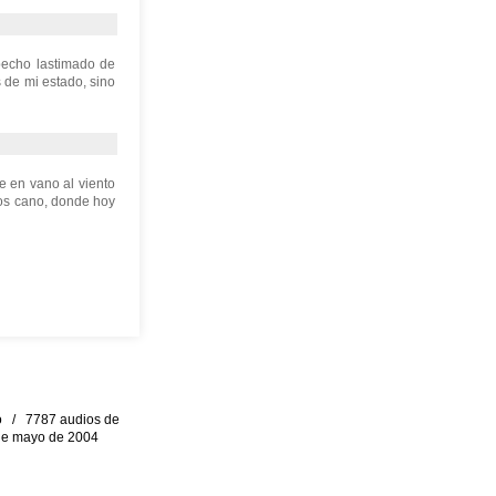
 pecho lastimado de
 de mi estado, sino
e en vano al viento
ños cano, donde hoy
eo / 7787 audios de
0 de mayo de 2004