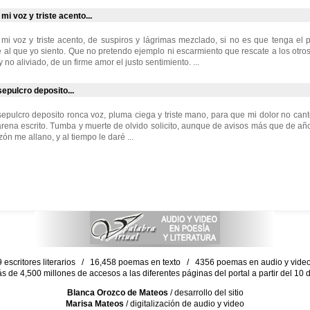
i voz y triste acento...
mi voz y triste acento, de suspiros y lágrimas mezclado, si no es que tenga el
 al que yo siento. Que no pretendo ejemplo ni escarmiento que rescate a los otros
y no aliviado, de un firme amor el justo sentimiento. ...
sepulcro deposito...
 sepulcro deposito ronca voz, pluma ciega y triste mano, para que mi dolor no cant
arena escrito. Tumba y muerte de olvido solicito, aunque de avisos más que de a
ón me allano, y al tiempo le daré ...
escritores literarios / 16,458 poemas en texto / 4356 poemas en audio y vid
ás de 4,500 millones de accesos a las diferentes páginas del portal a partir del 1
Blanca Orozco de Mateos
/ desarrollo del sitio
Marisa Mateos
/ digitalización de audio y video