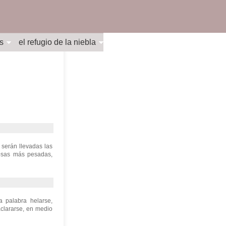
s
el refugio de la niebla
 serán llevadas las
osas más pesadas,
a palabra helarse,
aclararse, en medio