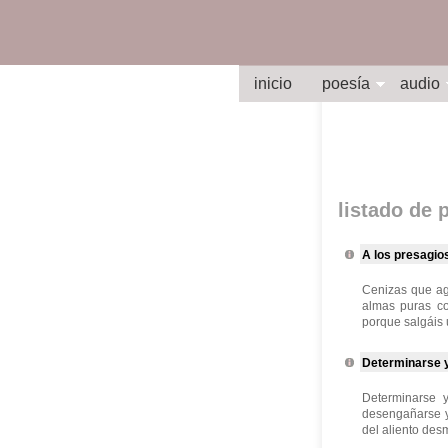
inicio
poesía
audio
listado de
A los presagios
Cenizas que agu
almas puras co
porque salgáis 
Determinarse y 
Determinarse y
desengañarse y
del aliento des