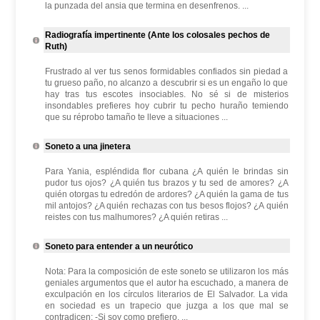
la punzada del ansia que termina en desenfrenos. ...
Radiografía impertinente (Ante los colosales pechos de
Ruth)
Frustrado al ver tus senos formidables confiados sin piedad a
tu grueso paño, no alcanzo a descubrir si es un engaño lo que
hay tras tus escotes insociables. No sé si de misterios
insondables prefieres hoy cubrir tu pecho huraño temiendo
que su réprobo tamaño te lleve a situaciones ...
Soneto a una jinetera
Para Yania, espléndida flor cubana ¿A quién le brindas sin
pudor tus ojos? ¿A quién tus brazos y tu sed de amores? ¿A
quién otorgas tu edredón de ardores? ¿A quién la gama de tus
mil antojos? ¿A quién rechazas con tus besos flojos? ¿A quién
reistes con tus malhumores? ¿A quién retiras ...
Soneto para entender a un neurótico
Nota: Para la composición de este soneto se utilizaron los más
geniales argumentos que el autor ha escuchado, a manera de
exculpación en los círculos literarios de El Salvador. La vida
en sociedad es un trapecio que juzga a los que mal se
contradicen: -Si soy como prefiero, ...