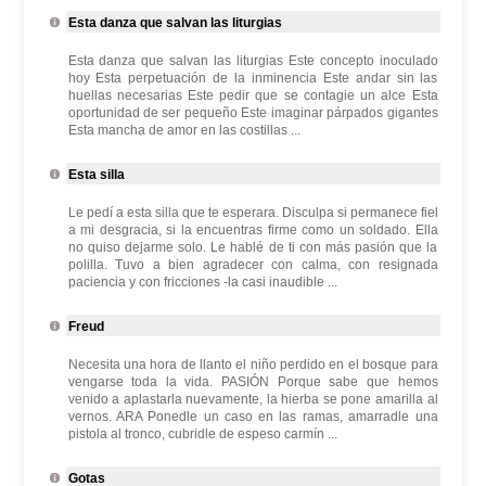
Esta danza que salvan las liturgias
Esta danza que salvan las liturgias Este concepto inoculado
hoy Esta perpetuación de la inminencia Este andar sin las
huellas necesarias Este pedir que se contagie un alce Esta
oportunidad de ser pequeño Este imaginar párpados gigantes
Esta mancha de amor en las costillas ...
Esta silla
Le pedí a esta silla que te esperara. Disculpa si permanece fiel
a mi desgracia, si la encuentras firme como un soldado. Ella
no quiso dejarme solo. Le hablé de ti con más pasión que la
polilla. Tuvo a bien agradecer con calma, con resignada
paciencia y con fricciones -la casi inaudible ...
Freud
Necesita una hora de llanto el niño perdido en el bosque para
vengarse toda la vida. PASIÓN Porque sabe que hemos
venido a aplastarla nuevamente, la hierba se pone amarilla al
vernos. ARA Ponedle un caso en las ramas, amarradle una
pistola al tronco, cubridle de espeso carmín ...
Gotas