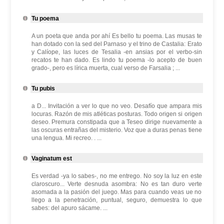
Tu poema
A un poeta que anda por ahí Es bello tu poema. Las musas te
han dotado con la sed del Parnaso y el trino de Castalia: Erato
y Calíope, las luces de Tesalia -en ansias por el verbo-sin
recatos te han dado. Es lindo tu poema -lo acepto de buen
grado-, pero es lírica muerta, cual verso de Farsalia ; ...
Tu pubis
a D... Invitación a ver lo que no veo. Desafío que ampara mis
locuras. Razón de mis atléticas posturas. Todo origen si origen
deseo. Premura constipada que a Teseo dirige nuevamente a
las oscuras entrañas del misterio. Voz que a duras penas tiene
una lengua. Mi recreo. . ...
Vaginatum est
Es verdad -ya lo sabes-, no me entrego. No soy la luz en este
claroscuro... Verte desnuda asombra: No es tan duro verte
asomada a la pasión del juego. Mas para cuando veas ue no
llego a la penetración, puntual, seguro, demuestra lo que
sabes: del apuro sácame. ...