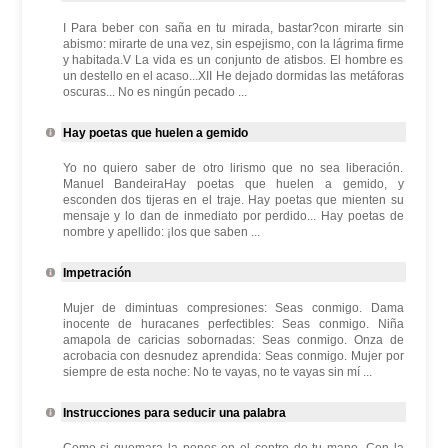
I Para beber con saña en tu mirada, bastar?con mirarte sin
abismo: mirarte de una vez, sin espejismo, con la lágrima firme
y habitada.V La vida es un conjunto de atisbos. El hombre es
un destello en el acaso...XII He dejado dormidas las metáforas
oscuras... No es ningún pecado ...
Hay poetas que huelen a gemido
Yo no quiero saber de otro lirismo que no sea liberación.
Manuel BandeiraHay poetas que huelen a gemido, y
esconden dos tijeras en el traje. Hay poetas que mienten su
mensaje y lo dan de inmediato por perdido... Hay poetas de
nombre y apellido: ¡los que saben ...
Impetración
Mujer de dimintuas compresiones: Seas conmigo. Dama
inocente de huracanes perfectibles: Seas conmigo. Niña
amapola de caricias sobornadas: Seas conmigo. Onza de
acrobacia con desnudez aprendida: Seas conmigo. Mujer por
siempre de esta noche: No te vayas, no te vayas sin mí ...
Instrucciones para seducir una palabra