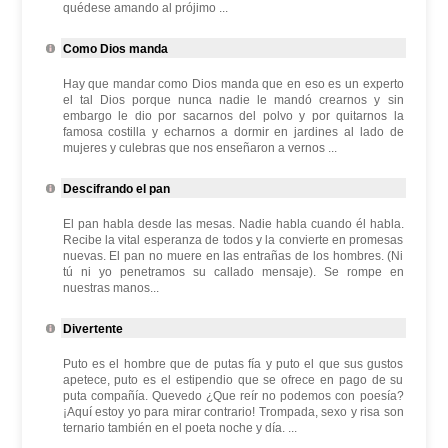
quédese amando al prójimo ...
Como Dios manda
Hay que mandar como Dios manda que en eso es un experto
el tal Dios porque nunca nadie le mandó crearnos y sin
embargo le dio por sacarnos del polvo y por quitarnos la
famosa costilla y echarnos a dormir en jardines al lado de
mujeres y culebras que nos enseñaron a vernos ...
Descifrando el pan
El pan habla desde las mesas. Nadie habla cuando él habla.
Recibe la vital esperanza de todos y la convierte en promesas
nuevas. El pan no muere en las entrañas de los hombres. (Ni
tú ni yo penetramos su callado mensaje). Se rompe en
nuestras manos...
Divertente
Puto es el hombre que de putas fía y puto el que sus gustos
apetece, puto es el estipendio que se ofrece en pago de su
puta compañía. Quevedo ¿Que reír no podemos con poesía?
¡Aquí estoy yo para mirar contrario! Trompada, sexo y risa son
ternario también en el poeta noche y día. ...