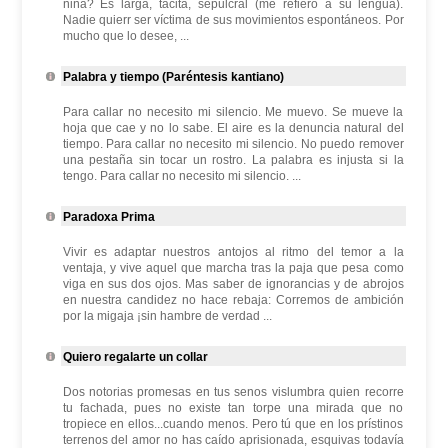
niña? Es larga, tácita, sepulcral (me refiero a su lengua).
Nadie quierr ser víctima de sus movimientos espontáneos. Por
mucho que lo desee, ...
Palabra y tiempo (Paréntesis kantiano)
Para callar no necesito mi silencio. Me muevo. Se mueve la
hoja que cae y no lo sabe. El aire es la denuncia natural del
tiempo. Para callar no necesito mi silencio. No puedo remover
una pestaña sin tocar un rostro. La palabra es injusta si la
tengo. Para callar no necesito mi silencio. ...
Paradoxa Prima
Vivir es adaptar nuestros antojos al ritmo del temor a la
ventaja, y vive aquel que marcha tras la paja que pesa como
viga en sus dos ojos. Mas saber de ignorancias y de abrojos
en nuestra candidez no hace rebaja: Corremos de ambición
por la migaja ¡sin hambre de verdad ...
Quiero regalarte un collar
Dos notorias promesas en tus senos vislumbra quien recorre
tu fachada, pues no existe tan torpe una mirada que no
tropiece en ellos...cuando menos. Pero tú que en los prístinos
terrenos del amor no has caído aprisionada, esquivas todavía