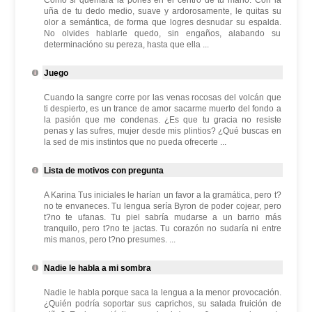
Como si quemara la pones en el centro de tu mano. Con la
uña de tu dedo medio, suave y ardorosamente, le quitas su
olor a semántica, de forma que logres desnudar su espalda.
No olvides hablarle quedo, sin engaños, alabando su
determinacióno su pereza, hasta que ella ...
Juego
Cuando la sangre corre por las venas rocosas del volcán que
ti despierto, es un trance de amor sacarme muerto del fondo a
la pasión que me condenas. ¿Es que tu gracia no resiste
penas y las sufres, mujer desde mis plintios? ¿Qué buscas en
la sed de mis instintos que no pueda ofrecerte ...
Lista de motivos con pregunta
A Karina Tus iniciales le harían un favor a la gramática, pero t?
no te envaneces. Tu lengua sería Byron de poder cojear, pero
t?no te ufanas. Tu piel sabría mudarse a un barrio más
tranquilo, pero t?no te jactas. Tu corazón no sudaría ni entre
mis manos, pero t?no presumes. ...
Nadie le habla a mi sombra
Nadie le habla porque saca la lengua a la menor provocación.
¿Quién podría soportar sus caprichos, su salada fruición de