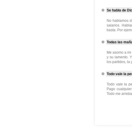
Se habla de Di
No hablamos de
salarios. Habl
basta. Por ejem
Todas las maña
Me asomo a mi 
y su lamento. Y
los partidos, la
Todo vale la p
Todo vale la p
Pago cualquier
Todo me arrebata