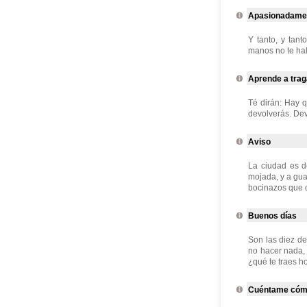
Apasionadame
Y tanto, y tan
manos no te hall
Aprende a trag
Té dirán: Hay q
devolverás. Devo
Aviso
La ciudad es d
mojada, y a gua
bocinazos que d
Buenos días
Son las diez d
no hacer nada, 
¿qué te traes hoy
Cuéntame cóm