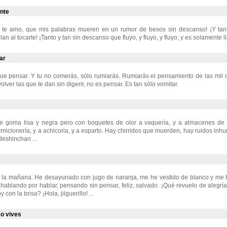
nte
to te amo, que mis palabras mueren en un rumor de besos sin descanso! ¡Y tan
an al tocarte! ¡Tanto y tan sin descanso que fluyo, y fluyo, y fluyo, y es solamente l
ar
ue pensar. Y tu no comerás, sólo rumiarás. Rumiarás el pensamiento de las mil qu
lver las que te dan sin digerir, no es pensar. Es tan sólo vomitar.
e goma lisa y negra pero con boquetes de olor a vaquería, y a almacenes de
rnicionería, y a achicoria, y a esparto. Hay chirridos que muerden, hay ruidos in
eshinchan ...
e la mañana. He desayunado con jugo de naranja, me he vestido de blanco y me h
hablando por hablar, pensando sin pensar, feliz, salvado. ¡Qué revuelo de alegría!
 con la brisa? ¡Hola, jilguerillo! ...
o vives