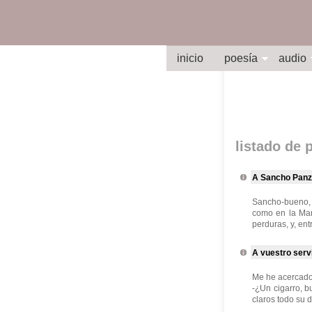
inicio
poesía
audio
listado de
A Sancho Panz
Sancho-bueno, S
como en la Man
perduras, y, ent
A vuestro serv
Me he acercado 
-¿Un cigarro, 
claros todo su 