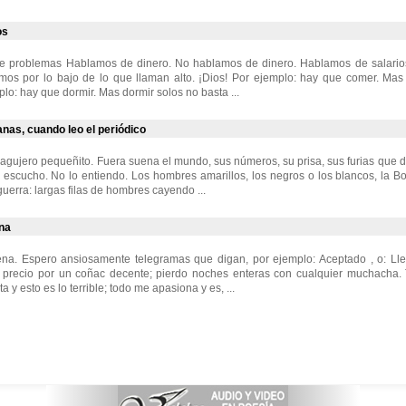
os
 problemas Hablamos de dinero. No hablamos de dinero. Hablamos de salario
amos por lo bajo de lo que llaman alto. ¡Dios! Por ejemplo: hay que comer. Ma
plo: hay que dormir. Mas dormir solos no basta ...
nas, cuando leo el periódico
agujero pequeñito. Fuera suena el mundo, sus números, su prisa, sus furias que
 escucho. No lo entiendo. Los hombres amarillos, los negros o los blancos, la Bo
 guerra: largas filas de hombres cayendo ...
ena
ena. Espero ansiosamente telegramas que digan, por ejemplo: Aceptado , o: Lle
 precio por un coñac decente; pierdo noches enteras con cualquier muchacha. 
 y esto es lo terrible; todo me apasiona y es, ...