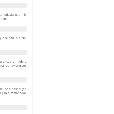
to todavía que mis
lanto!
e te dan. Y al fin,
 grano, y a madera
humanos hay bruscos
e ido a pasear y a
 ¡Hola, tamarindo!,