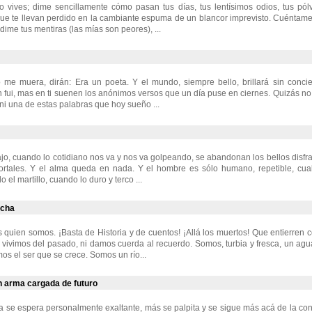
vives; dime sencillamente cómo pasan tus días, tus lentísimos odios, tus pólv
que te llevan perdido en la cambiante espuma de un blancor imprevisto. Cuéntam
 dime tus mentiras (las mías son peores), ...
 me muera, dirán: Era un poeta. Y el mundo, siempre bello, brillará sin concie
 fui, mas en ti suenen los anónimos versos que un día puse en ciernes. Quizás n
 ni una de estas palabras que hoy sueño ...
jo, cuando lo cotidiano nos va y nos va golpeando, se abandonan los bellos disfr
rtales. Y el alma queda en nada. Y el hombre es sólo humano, repetible, cua
el martillo, cuando lo duro y terco ...
rcha
 quien somos. ¡Basta de Historia y de cuentos! ¡Allá los muertos! Que entierre
 vivimos del pasado, ni damos cuerda al recuerdo. Somos, turbia y fresca, un agu
s el ser que se crece. Somos un río...
n arma cargada de futuro
se espera personalmente exaltante, más se palpita y se sigue más acá de la con