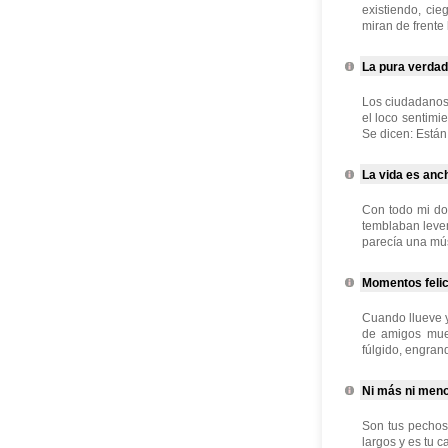
existiendo, ci
miran de frente 
La pura verdad
Los ciudadanos 
el loco sentimi
Se dicen: Están
La vida es anc
Con todo mi do
temblaban levem
parecía una músi
Momentos feli
Cuando llueve y
de amigos muer
fúlgido, engrand
Ni más ni men
Son tus pechos
largos y es tu 