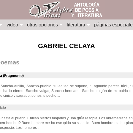
video
otras opciones
literatura
páginas especiale
GABRIEL CELAYA
 poemas
a (Fragmento)
ancho-arcilla, Sancho-pueblo, tu lealtad se supone, tu aguante parece fácil, tu
cha lo eterno. Sancho-vulgar, Sancho-hermano, Sancho, raigón de mi patria q
re cínico y sagrado, pones tu pecho ...
icio
hasta el puerto. Chillan hierros mojados y una grúa resopla. Los obreros trabajan 
buen hombre? Buen hombre me ha escupido su silencio. Buen hombre me ha plan
desprecio. Los hombres ...