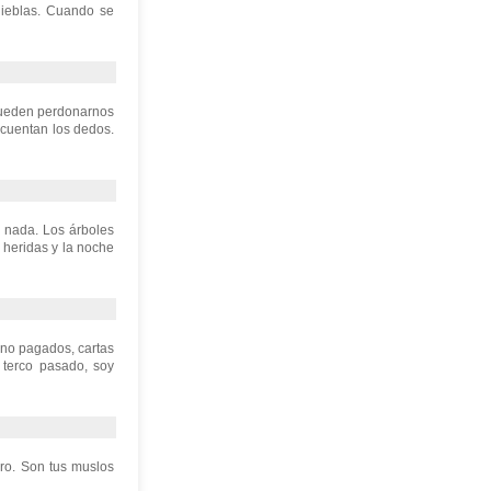
nieblas. Cuando se
 pueden perdonarnos
e cuentan los dedos.
 nada. Los árboles
 heridas y la noche
 no pagados, cartas
 terco pasado, soy
ro. Son tus muslos