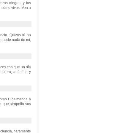
oras alegres y las
e cómo vives. Ven a
ncia. Quizás tú no
o quede nada de mí,
aces con que un día
lquiera, anónimo y
n como Dios manda a
a que atropella sus
ciencia, fieramente