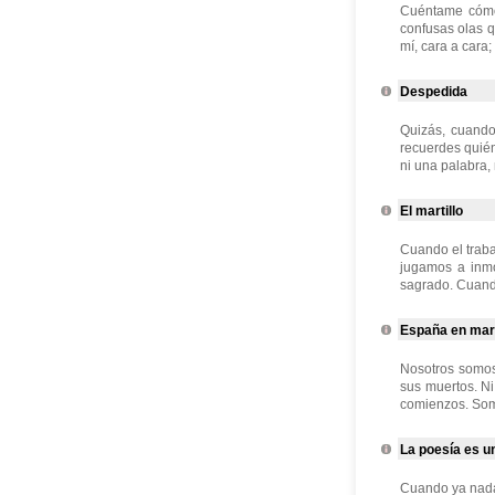
Cuéntame cómo 
confusas olas 
mí, cara a cara;
Despedida
Quizás, cuando
recuerdes quién
ni una palabra,
El martillo
Cuando el traba
jugamos a inmo
sagrado. Cuando 
España en ma
Nosotros somos
sus muertos. Ni
comienzos. Somo
La poesía es u
Cuando ya nada 