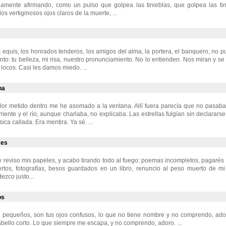
egamente afirmando, como un pulso que golpea las tinieblas, que golpea las ti
los vertiginosos ojos claros de la muerte, ...
equis, los honrados tenderos, los amigos del alma, la portera, el banquero, no
ento: tu belleza, mi risa, nuestro pronunciamiento. No lo entienden. Nos miran y s
 locos. Casi les damos miedo. ...
ha
lor metido dentro me he asomado a la ventana. Allí fuera parecía que no pasaba
ente y el río, aunque charlaba, no explicaba. Las estrellas fulgían sin declararse
ca callada. Era mentira. Ya sé. ...
ces
 reviso mis papeles, y acabo tirando todo al fuego: poemas incompletos, pagarés
tos, fotografías, besos guardados en un libro, renuncio al peso muerto de mi
ezco justo...
os
 pequeños, son tus ojos confusos, lo que no tiene nombre y no comprendo, ado
cabello corto. Lo que siempre me escapa, y no comprendo, adoro. ...