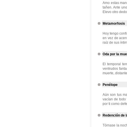
Amo estas manos
tañen. Ante uno
Elevo otro dedo,
Metamorfosis
Hoy tengo confi
en vez de acen
raíz de sus ínti
Oda por la mue
El temporal te
ventrudos fant
muerte, distante
Penélope
Aún son tus ma
vacían de todo 
por ti como de
Redención de l
Tórnase la noc