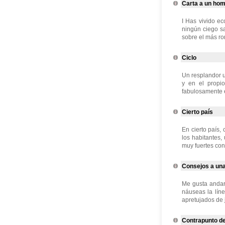
Carta a un hom
I Has vivido e
ningún ciego sa
sobre el más ro
Ciclo
Un resplandor u
y en el propio
fabulosamente e
Cierto país
En cierto país,
los habitantes,
muy fuertes con
Consejos a una 
Me gusta andar
náuseas la líne
apretujados de
Contrapunto de