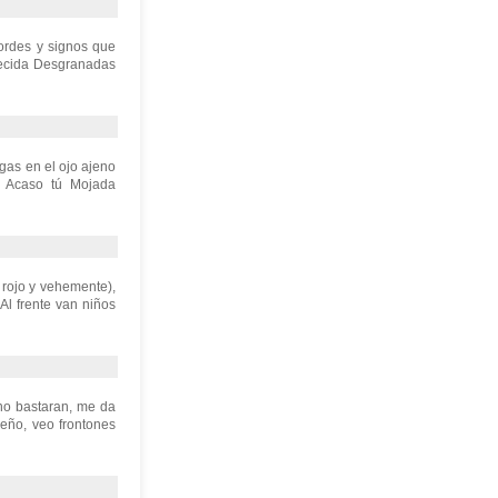
ordes y signos que
urecida Desgranadas
gas en el ojo ajeno
; Acaso tú Mojada
 rojo y vehemente),
Al frente van niños
 no bastaran, me da
ueño, veo frontones