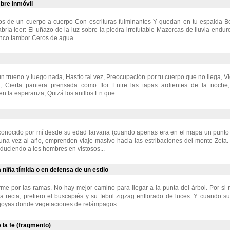
bre inmóvil
cos de un cuerpo a cuerpo Con escrituras fulminantes Y quedan en tu espalda B
bría leer: El uñazo de la luz sobre la piedra irrefutable Mazorcas de lluvia end
nco tambor Ceros de agua ...
n trueno y luego nada, Hastío tal vez, Preocupación por tu cuerpo que no llega, Vi
, Cierta pantera prensada como flor Entre las tapas ardientes de la noche
n la esperanza, Quizá los anillos En que...
 conocido por mí desde su edad larvaria (cuando apenas era en el mapa un punto
 una vez al año, emprenden viaje masivo hacia las estribaciones del monte Zeta. 
duciendo a los hombres en vistosos...
niña tímida o en defensa de un estilo
me por las ramas. No hay mejor camino para llegar a la punta del árbol. Por si
a recta; prefiero el buscapiés y su febril zigzag enflorado de luces. Y cuando s
 joyas donde vegetaciones de relámpagos...
 la fe (fragmento)