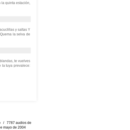
la quinta estación,
cuclillas y saltas Y
 Quema la selva de
ablandas, te vuelves
 la tuya prevalece:
eo / 7787 audios de
0 de mayo de 2004