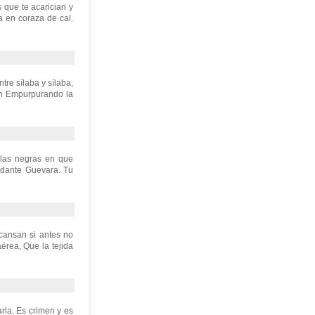
 que te acarician y
a en coraza de cal.
tre sílaba y sílaba,
yan Empurpurando la
elas negras en que
ndante Guevara. Tu
cansan si antes no
érea, Que la tejida
la. Es crimen y es