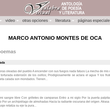
video
otras opciones
literatura
páginas especiale
MARCO ANTONIO MONTES DE OCA
 poemas
lada
eras oleadas del pueblo A encender con sus fuegos nada fatuos La mecha de mis 
torturada extensión de los ovillos; Prodigiosamente se aclara el agua Y los fru
eta calada son mondados. Tienen...
i sangre libre Con grilletes de campanas Entro a mi siglo Por la puerta palpit
 Por un archipiélago de almohadas Hacia la radiante oscurana del origen. Atrasa la
aje retatúa su eje la pura...