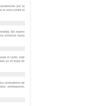
nsombrecido por la
a la ruina contra el
rendida del espino
 nos echamos hacia
asta el canto; este
aire es mi tropa de
 los cementerios de
dos, ventisqueros,