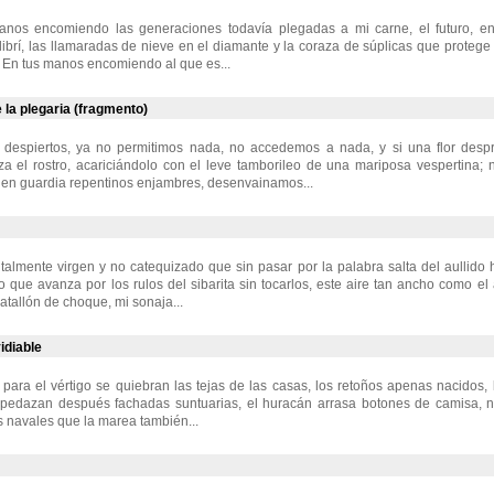
anos encomiendo las generaciones todavía plegadas a mi carne, el futuro, e
librí, las llamaradas de nieve en el diamante y la coraza de súplicas que protege 
o. En tus manos encomiendo al que es...
 la plegaria (fragmento)
despiertos, ya no permitimos nada, no accedemos a nada, y si una flor desp
za el rostro, acariciándolo con el leve tamborileo de una mariposa vespertina;
 en guardia repentinos enjambres, desenvainamos...
talmente virgen y no catequizado que sin pasar por la palabra salta del aullido h
o que avanza por los rulos del sibarita sin tocarlos, este aire tan ancho como el 
atallón de choque, mi sonaja...
idiable
y para el vértigo se quiebran las tejas de las casas, los retoños apenas nacidos,
spedazan después fachadas suntuarias, el huracán arrasa botones de camisa, ni
s navales que la marea también...