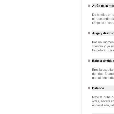
Atrás de la me
De hinojos en e
el resplandor e
fuego se posaba
Auge y destruc
Por un momento
silencio y ya n
trabado lo que e
Bajo la tórrida
Eres la estrell
del trigo El ag
que al encender
Balance
Maté la nube de
artes, advertí 
encastillada, la