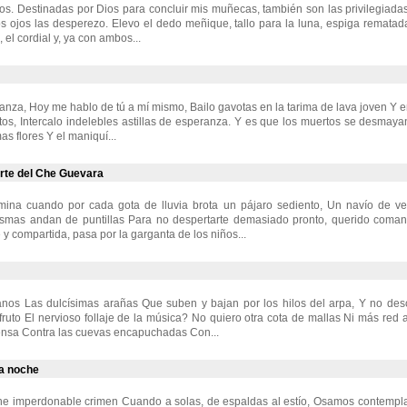
. Destinadas por Dios para concluir mis muñecas, también son las privilegiadas
s ojos las desperezo. Elevo el dedo meñique, tallo para la luna, espiga rematad
 el cordial y, ya con ambos...
anza, Hoy me hablo de tú a mí mismo, Bailo gavotas en la tarima de lava joven Y en
tos, Intercalo indelebles astillas de esperanza. Y es que los muertos se desma
mas flores Y el maniquí...
rte del Che Guevara
rmina cuando por cada gota de lluvia brota un pájaro sediento, Un navío de v
asmas andan de puntillas Para no despertarte demasiado pronto, querido coma
 y compartida, pasa por la garganta de los niños...
nos Las dulcísimas arañas Que suben y bajan por los hilos del arpa, Y no des
fruto El nervioso follaje de la música? No quiero otra cota de mallas Ni más red a
fensa Contra las cuevas encapuchadas Con...
a noche
he imperdonable crimen Cuando a solas, de espaldas al estío, Osamos contemplar