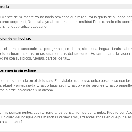
moria
l vientre de mi madre Yo no hacía otra cosa que rezar, Por la grieta de su boca p
xterno sorprendí; No estaba yo al corriente de la realidad Pero cuando ella sonr
 En el quebradizo travesaño...
ción de un hechizo
 el tiempo suspende su peregrinaje, se libera, abre una tregua, funda cabe
o lo fustigan más las ruinas enamoradas del presente. Es tan unitaria la visión
xiste con sus picos, ruedas, garfios; de tal...
 ceremonia sin eclipse
a de mar sembrada en el cielo raso El invisible metal cuyo único peso es su nombr
ua plural y antepasada El astro lapislázuli El astro verde veronés El astro amarill
se pierde los colores Y la alcoba...
 mis pensamientos, cedí terreno a los pensamientos de la nube. Predije con Apo
en un claro del bosque otras manchas verdeclaras, ardientes zonas en que pude e
bios que sonríen ...