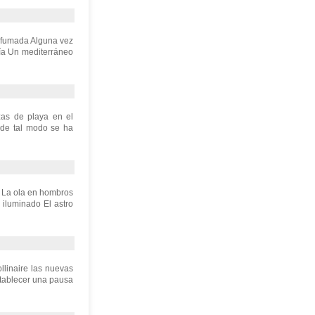
erfumada Alguna vez
eía Un mediterráneo
zas de playa en el
, de tal modo se ha
e La ola en hombros
o iluminado El astro
llinaire las nuevas
stablecer una pausa