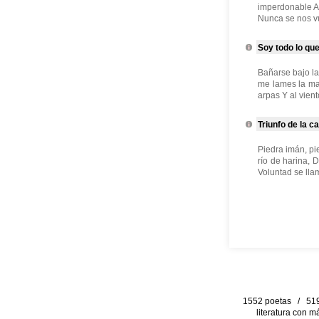
imperdonable Au
Nunca se nos vu
Soy todo lo qu
Bañarse bajo la
me lames la ma
arpas Y al vient
Triunfo de la c
Piedra imán, pi
río de harina,
Voluntad se lla
1552 poetas / 519 
literatura con m