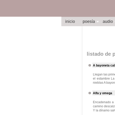
inicio
poesía
audio
listado de
A bayoneta ca
Llegan las prim
el estambre La 
nieblas A bayon
Alfa y omega
Encadenado a m
camino descalzo
Y la dínamo salv