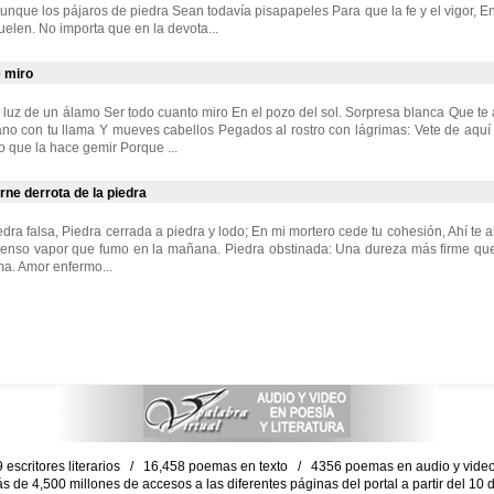
nque los pájaros de piedra Sean todavía pisapapeles Para que la fe y el vigor, En 
elen. No importa que en la devota...
e miro
 luz de un álamo Ser todo cuanto miro En el pozo del sol. Sorpresa blanca Que te a
no con tu llama Y mueves cabellos Pegados al rostro con lágrimas: Vete de aquí
o que la hace gemir Porque ...
arne derrota de la piedra
edra falsa, Piedra cerrada a piedra y lodo; En mi mortero cede tu cohesión, Ahí te 
 Denso vapor que fumo en la mañana. Piedra obstinada: Una dureza más firme que
ma. Amor enfermo...
escritores literarios / 16,458 poemas en texto / 4356 poemas en audio y vid
ás de 4,500 millones de accesos a las diferentes páginas del portal a partir del 1