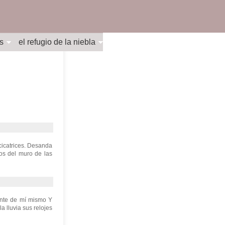
s
el refugio de la niebla
cicatrices. Desanda
tos del muro de las
ante de mí mismo Y
 lluvia sus relojes