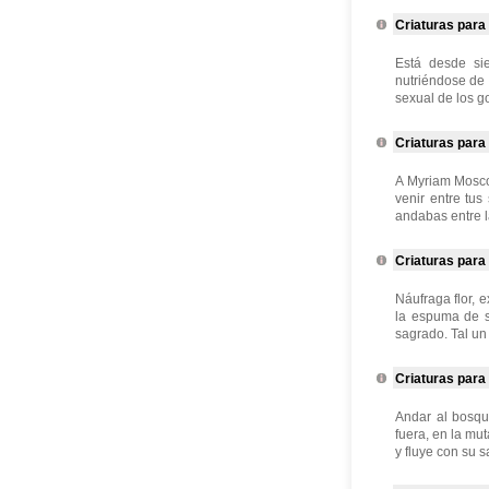
Criaturas para 
Está desde si
nutriéndose de 
sexual de los go
Criaturas para 
A Myriam Moscon
venir entre tus
andabas entre la
Criaturas para
Náufraga flor, 
la espuma de s
sagrado. Tal un
Criaturas para 
Andar al bosqu
fuera, en la mu
y fluye con su s