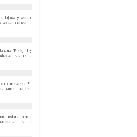
madejada y aérea,
a, ampara el gorjeo
 cera. Te oigo ir y
os ademanes con que
omo a un cáncer. En
rla con un temblor
ede estar dentro o
ien nunca ha salido