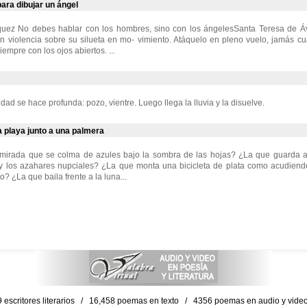
ara dibujar un ángel
uez No debes hablar con los hombres, sino con los ángelesSanta Teresa de Ávi
on violencia sobre su silueta en mo- vimiento. Atáquelo en pleno vuelo, jamás 
empre con los ojos abiertos. ...
dad se hace profunda: pozo, vientre. Luego llega la lluvia y la disuelve.
 playa junto a una palmera
a mirada que se colma de azules bajo la sombra de las hojas? ¿La que guarda a
 y los azahares nupciales? ¿La que monta una bicicleta de plata como acudiend
? ¿La que baila frente a la luna...
escritores literarios / 16,458 poemas en texto / 4356 poemas en audio y vid