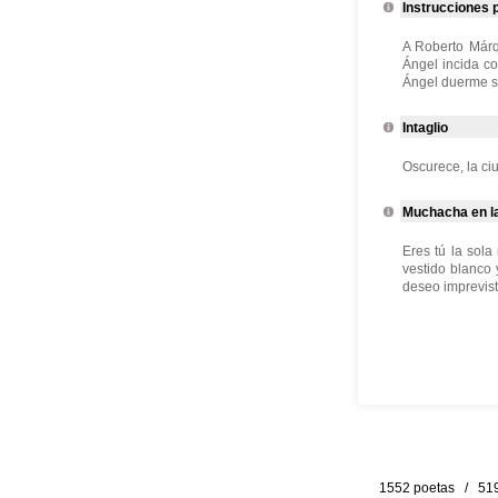
Instrucciones p
A Roberto Márq
Ángel incida c
Ángel duerme si
Intaglio
Oscurece, la ciu
Muchacha en la
Eres tú la sol
vestido blanco
deseo imprevisto
1552 poetas / 519 