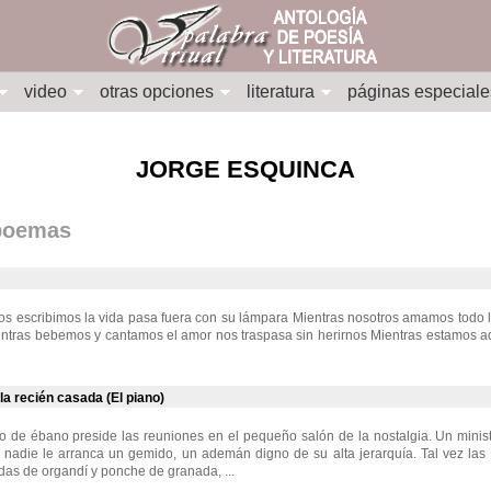
video
otras opciones
literatura
páginas especiale
JORGE ESQUINCA
 poemas
os escribimos la vida pasa fuera con su lámpara Mientras nosotros amamos todo l
entras bebemos y cantamos el amor nos traspasa sin herirnos Mientras estamos a
la recién casada (El piano)
o de ébano preside las reuniones en el pequeño salón de la nostalgia. Un minist
nadie le arranca un gemido, un ademán digno de su alta jerarquía. Tal vez las 
das de organdí y ponche de granada, ...