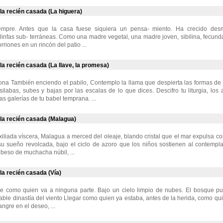
la recién casada (La higuera)
empre. Antes que la casa fuese siquiera un pensa- miento. Ha crecido des
linfas sub- terráneas. Como una madre vegetal, una madre joven, sibilina, fecund
rriones en un rincón del patio ...
la recién casada (La llave, la promesa)
a También enciendo el pabilo, Contemplo la llama que despierta las formas de la
 silabas, subes y bajas por las escalas de lo que dices. Descifro tu liturgia, l
s galerías de tu babel temprana. ...
 la recién casada (Malagua)
exiliada víscera, Malagua a merced del oleaje, blando cristal que el mar expulsa c
u sueño revolcada, bajo el ciclo de azoro que los niños sostienen al contempla
 beso de muchacha núbil, ...
la recién casada (Vía)
e como quien va a ninguna parte. Bajo un cielo limpio de nubes. El bosque pu
table dinastía del viento Llegar como quien ya estaba, antes de la herida, como qu
angre en el deseo, ...