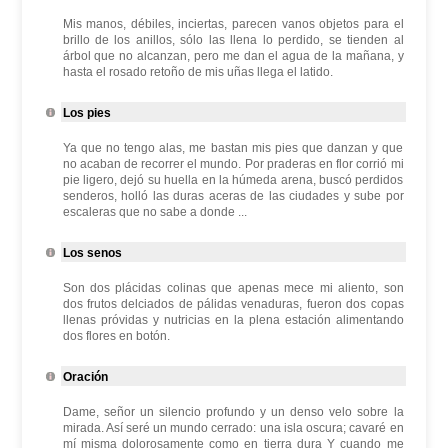
Mis manos, débiles, inciertas, parecen vanos objetos para el
brillo de los anillos, sólo las llena lo perdido, se tienden al
árbol que no alcanzan, pero me dan el agua de la mañana, y
hasta el rosado retoño de mis uñas llega el latido.
Los pies
Ya que no tengo alas, me bastan mis pies que danzan y que
no acaban de recorrer el mundo. Por praderas en flor corrió mi
pie ligero, dejó su huella en la húmeda arena, buscó perdidos
senderos, holló las duras aceras de las ciudades y sube por
escaleras que no sabe a donde ...
Los senos
Son dos plácidas colinas que apenas mece mi aliento, son
dos frutos delciados de pálidas venaduras, fueron dos copas
llenas próvidas y nutricias en la plena estación alimentando
dos flores en botón.
Oración
Dame, señor un silencio profundo y un denso velo sobre la
mirada. Así seré un mundo cerrado: una isla oscura; cavaré en
mí misma dolorosamente como en tierra dura Y cuando me