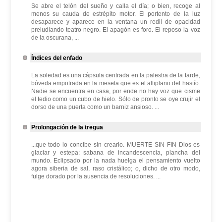
Se abre el telón del sueño y calla el día; o bien, recoge al
menos su cauda de estrépito motor. El portento de la luz
desaparece y aparece en la ventana un redil de opacidad
preludiando teatro negro. El apagón es foro. El reposo la voz
de la oscurana, ...
Índices del enfado
La soledad es una cápsula centrada en la palestra de la tarde,
bóveda empotrada en la meseta que es el altiplano del hastío.
Nadie se encuentra en casa, por ende no hay voz que cisme
el tedio como un cubo de hielo. Sólo de pronto se oye crujir el
dorso de una puerta como un barniz ansioso. ...
Prolongación de la tregua
...que todo lo concibe sin crearlo. MUERTE SIN FIN Dios es
glaciar y estepa: sabana de incandescencia, plancha del
mundo. Eclipsado por la nada huelga el pensamiento vuelto
agora siberia de sal, raso cristálico; o, dicho de otro modo,
fulge dorado por la ausencia de resoluciones. ...