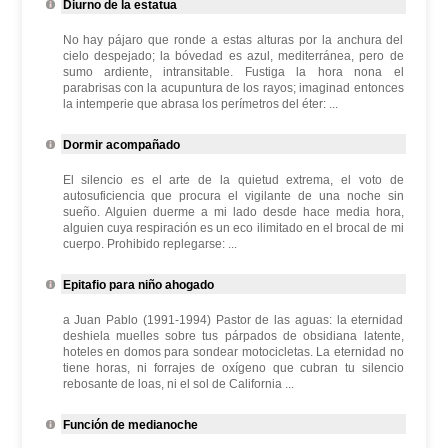
Diurno de la estatua
No hay pájaro que ronde a estas alturas por la anchura del
cielo despejado; la bóvedad es azul, mediterránea, pero de
sumo ardiente, intransitable. Fustiga la hora nona el
parabrisas con la acupuntura de los rayos; imaginad entonces
la intemperie que abrasa los perímetros del éter: ...
Dormir acompañado
El silencio es el arte de la quietud extrema, el voto de
autosuficiencia que procura el vigilante de una noche sin
sueño. Alguien duerme a mi lado desde hace media hora,
alguien cuya respiración es un eco ilimitado en el brocal de mi
cuerpo. Prohibido replegarse: ...
Epitafio para niño ahogado
a Juan Pablo (1991-1994) Pastor de las aguas: la eternidad
deshiela muelles sobre tus párpados de obsidiana latente,
hoteles en domos para sondear motocicletas. La eternidad no
tiene horas, ni forrajes de oxígeno que cubran tu silencio
rebosante de loas, ni el sol de California ...
Función de medianoche