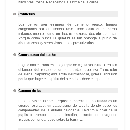
hilos presurosos. Padecemos la asfixia de la carne, ...
Conticinio
Los perros son esfinges de cemento opaco, figuras
congeladas por el silencio raso. Todo calla en el barrio
milagrosamente como un hechizo exprés decreto del azar.
Porque como nunca la quietud es tan oblonga a punto de
abarcar cosas y seres vivos: entes presurizados ...
Contrapunto del sueño
El grifo mal cerrado es un ejemplo de vigilia sin fisura. Certifica
el tambor del fregadero con puntualidad repetitiva. Ya no reloj
de arena: clepsidra; estalactita derritiéndose, gotera, abrasión
por la que huye el espíritu del hielo. Las doce campanadas ...
Cuenco de luz
En la pelvis de la noche reposa el poema. La oscuridad es un
cuerpo restirado, un cataplasma de tequila donde bebo los
componentes de la euforia detonante. Levanto a nivel de la
pupila el trompo de la alucinación, octaedro de imágenes
ficticias contoneándose sobre la barra. ...