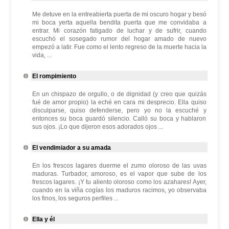
Me detuve en la entreabierta puerta de mi oscuro hogar y besó
mi boca yerta aquella bendita puerta que me convidaba a
entrar. Mi corazón fatigado de luchar y de sufrir, cuando
escuchó el sosegado rumor del hogar amado de nuevo
empezó a latir. Fue como el lento regreso de la muerte hacia la
vida, ...
El rompimiento
En un chispazo de orgullo, o de dignidad (y creo que quizás
fué de amor propio) la eché en cara mi desprecio. Ella quiso
disculparse, quiso defenderse, pero yo no la escuché y
entonces su boca guardó silencio. Calló su boca y hablaron
sus ojos. ¡Lo que dijeron esos adorados ojos ...
El vendimiador a su amada
En los frescos lagares duerme el zumo oloroso de las uvas
maduras. Turbador, amoroso, es el vapor que sube de los
frescos lagares. ¡Y tu aliento oloroso como los azahares! Ayer,
cuando en la viña cogías los maduros racimos, yo observaba
los finos, los seguros perfiles ...
Ella y él