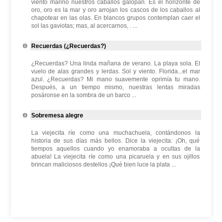
viento marino nuestros caballos galopan. Es el horizonte de
oro, oro es la mar y oro arrojan los cascos de los caballos al
chapotear en las olas. En blancos grupos contemplan caer el
sol las gaviotas; mas, al acercarnos, . ...
Recuerdas (¿Recuerdas?)
¿Recuerdas? Una linda mañana de verano. La playa sola. El
vuelo de alas grandes y lerdas. Sol y viento. Florida...el mar
azul. ¿Recuerdas? Mi mano suavemente oprimía tu mano.
Después, a un tiempo mismo, nuestras lentas miradas
posáronse en la sombra de un barco ...
Sobremesa alegre
La viejecita ríe como una muchachuela, contándonos la
historia de sus días más bellos. Dice la viejecita: ¡Oh, qué
tiempos aquellos cuando yo enamoraba a ocultas de la
abuela! La viejecita ríe como una picaruela y en sus ojillos
brincan maliciosos destellos ¡Qué bien luce la plata ...