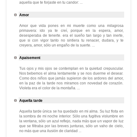
aquella que te forjaste en tu candor: ...
Amor
Amor que vida pones en mi muerte como una milagrosa
primavera: ido ya te creí, porque en la espera, amor,
desesperaba de tenerte. era el sueño tan largo y tan inerte,
que si con vigor tanto no sintiera tu renacer, dudara, y te
creyera, amor, sólo un engaño de la suerte. ...
Apaisement
Tus ojos y mis ojos se contemplan en la quietud crepuscular.
Nos bebemos el alma lentamente y se nos duerme el desear.
Como dos niños que jamás supieron de los ardores del amor,
en la paz de la tarde nos miramos con novedad de corazón.
Violeta era el color de la montaña. ...
Aquella tarde
Aquella tarde única se ha quedado en mi alma. Su luz flota en
la sombra de mi noche interior. Sólo una fugitiva vislumbre en
la ventana, sólo un azul reflejo, nada más que un vapor de luz
que se filtraba por las breves junturas, sólo un vaho de cielo,
no más que una ilusión de claridad ...