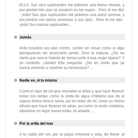
ELLA: Sus ojos suplicantes me pidieron una tierna mirada, y
por piedad mis ojos se posaron en los suyos... Pero él me dijo
: ¡más! Sus ojos suplicantes me pidieron una dulce sonrisa, y
por piedad mis labios sonrieron a sus ojos... Pero él me dijo :
¡más! Sus manos suplicantes ...
Jamás
Ante nosotros las olas corren, corren sin cesar, como si algo
persiguieran sin alcanzarlo jamás. Dice la esposa: ¿No es
cierto que nunca habrás de tornar junto a esa mujer lejana? Y
yo contesto: ¡Jamás! Ella pregunta: ¿No es cierto que ya
nunca volverás a celebrar su hermosura? ...
Nadie ve, ni tu misma
Como el rayo de sol que envuelve al árbol y que hace florecer
todas sus ramas; como la onda de agua cristalina que da al
rugoso tronco fresca savia, así en redor de mí, como un divino
efluvio que hace florecer mi alma, así como la onda cristalina,
dándome un vigor nuevo estás, mi amada. ...
Por la orilla del mar
A la caída del sol, por la playa inmensa y sola, de frente al