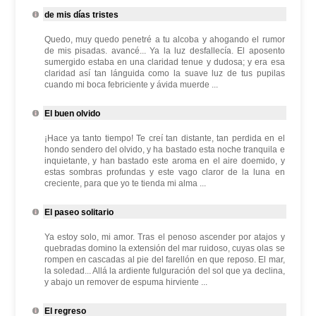
de mis días tristes
Quedo, muy quedo penetré a tu alcoba y ahogando el rumor
de mis pisadas. avancé... Ya la luz desfallecía. El aposento
sumergido estaba en una claridad tenue y dudosa; y era esa
claridad así tan lánguida como la suave luz de tus pupilas
cuando mi boca febriciente y ávida muerde ...
El buen olvido
¡Hace ya tanto tiempo! Te creí tan distante, tan perdida en el
hondo sendero del olvido, y ha bastado esta noche tranquila e
inquietante, y han bastado este aroma en el aire doemido, y
estas sombras profundas y este vago claror de la luna en
creciente, para que yo te tienda mi alma ...
El paseo solitario
Ya estoy solo, mi amor. Tras el penoso ascender por atajos y
quebradas domino la extensión del mar ruidoso, cuyas olas se
rompen en cascadas al pie del farellón en que reposo. El mar,
la soledad... Allá la ardiente fulguración del sol que ya declina,
y abajo un remover de espuma hirviente ...
El regreso