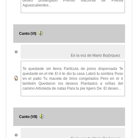
deseo postergado Premio Nacional de Poesía
Aguascalientes...
Canto (VI)
En la voz de Mario Bojórquez
Te quedaste sin tierra Partícula de polvo dispersada Te
quedaste en el irte El ir te dio tu casa Labró tu sombra Puso
en el patio Tu maceta de lirios congelados Pero en el ir
también Quedaron los deseos Plantados a orillas del
camino Arboleda de natas Para tu pie ligero De: El deseo...
Canto (VII)