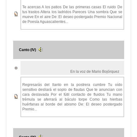
Te acercas A los patios De las primeras casas El ruido De
tus trastos Altera los ladridos Pareces Una sombra Que se
mueve En el aire De: El deseo postergado Premio Nacional
de Poesía Aguascalientes...
Canto (IV)
En la voz de Mario Bojórquez
Regresarás del llanto en la postrera cumbre Tu oído
sensitivo desliará el soplo de flautas Que te anuncian con
cara deslavada Por el fútil contacto de fluidos Tu mano
trémula se aferrará al báculo torpe Como las hierbas
huérfanas al borde del abismo De: El deseo postergado
Premio...