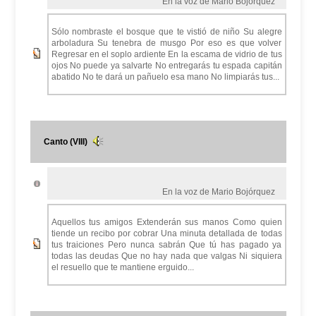
En la voz de Mario Bojórquez
Sólo nombraste el bosque que te vistió de niño Su alegre
arboladura Su tenebra de musgo Por eso es que volver
Regresar en el soplo ardiente En la escama de vidrio de tus
ojos No puede ya salvarte No entregarás tu espada capitán
abatido No te dará un pañuelo esa mano No limpiarás tus...
Canto (VIII)
En la voz de Mario Bojórquez
Aquellos tus amigos Extenderán sus manos Como quien
tiende un recibo por cobrar Una minuta detallada de todas
tus traiciones Pero nunca sabrán Que tú has pagado ya
todas las deudas Que no hay nada que valgas Ni siquiera
el resuello que te mantiene erguido...